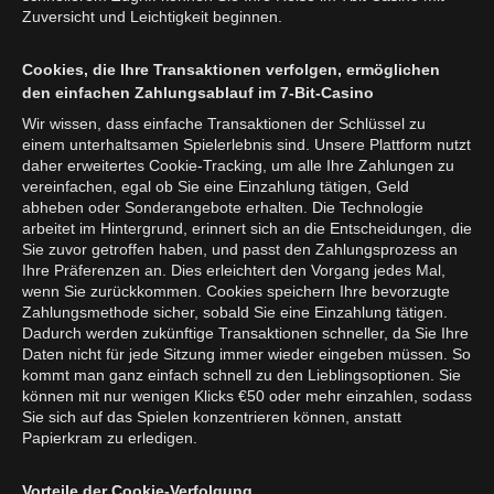
Zuversicht und Leichtigkeit beginnen.
Cookies, die Ihre Transaktionen verfolgen, ermöglichen
den einfachen Zahlungsablauf im 7-Bit-Casino
Wir wissen, dass einfache Transaktionen der Schlüssel zu
einem unterhaltsamen Spielerlebnis sind. Unsere Plattform nutzt
daher erweitertes Cookie-Tracking, um alle Ihre Zahlungen zu
vereinfachen, egal ob Sie eine Einzahlung tätigen, Geld
abheben oder Sonderangebote erhalten. Die Technologie
arbeitet im Hintergrund, erinnert sich an die Entscheidungen, die
Sie zuvor getroffen haben, und passt den Zahlungsprozess an
Ihre Präferenzen an. Dies erleichtert den Vorgang jedes Mal,
wenn Sie zurückkommen. Cookies speichern Ihre bevorzugte
Zahlungsmethode sicher, sobald Sie eine Einzahlung tätigen.
Dadurch werden zukünftige Transaktionen schneller, da Sie Ihre
Daten nicht für jede Sitzung immer wieder eingeben müssen. So
kommt man ganz einfach schnell zu den Lieblingsoptionen. Sie
können mit nur wenigen Klicks €50 oder mehr einzahlen, sodass
Sie sich auf das Spielen konzentrieren können, anstatt
Papierkram zu erledigen.
Vorteile der Cookie-Verfolgung