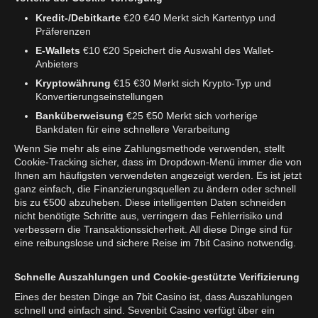
Kredit-/Debitkarte
€20 €40 Merkt sich Kartentyp und
Präferenzen
E-Wallets
€10 €20 Speichert die Auswahl des Wallet-
Anbieters
Kryptowährung
€15 €30 Merkt sich Krypto-Typ und
Konvertierungseinstellungen
Banküberweisung
€25 €50 Merkt sich vorherige
Bankdaten für eine schnellere Verarbeitung
Wenn Sie mehr als eine Zahlungsmethode verwenden, stellt
Cookie-Tracking sicher, dass im Dropdown-Menü immer die von
Ihnen am häufigsten verwendeten angezeigt werden. Es ist jetzt
ganz einfach, die Finanzierungsquellen zu ändern oder schnell
bis zu €500 abzuheben. Diese intelligenten Daten schneiden
nicht benötigte Schritte aus, verringern das Fehlerrisiko und
verbessern die Transaktionssicherheit. All diese Dinge sind für
eine reibungslose und sichere Reise im 7bit Casino notwendig.
Schnelle Auszahlungen und Cookie-gestützte Verifizierung
Eines der besten Dinge an 7bit Casino ist, dass Auszahlungen
schnell und einfach sind. Sevenbit Casino verfügt über ein