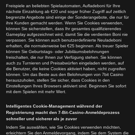
Freispiele an beliebten Spielautomaten, Aufladeboni für Ihre
nächste Einzahlung ab €20 und sogar früher Zugriff auf zeitlich
begrenzte Angebote sind einige der Sonderangebote, die nur für
ihre Kunden gemacht werden. Wenn Sie Cookies verwenden,
können Sie sicherstellen, dass Ihr gesamtes qualifizierendes
Gameplay aufgezeichnet wird, damit Sie die verdienten Boni nie
verpassen. Sie können auch benutzerdefinierte Neuladeboni
erhalten, die normalerweise bei €25 beginnen. Als treuer Spieler
können Sie Geburtstags- oder Jubiläumsbelohnungen
freischalten, die nur Ihnen zur Verfügung stehen. Sie können
auch zu Turnieren und Preisabwürfen eingeladen werden, auf
die Benutzer, die keine Cookies aktiviert haben, nicht zugreifen
können. Um das Beste aus den Belohnungen von 7bit Casino
herauszuholen, stellen Sie sicher, dass Cookies in den
Einstellungen Ihres Browsers aktiviert sind. Beginnen Sie sofort
mit dem Spielen mit mehr Wert.
Intelligentes Cookie-Management während der
Registrierung macht den 7-Bit-Casino-Anmeldeprozess
schneller und sicherer als je zuvor
Indem Sie auswählen, wie Sie Cookies verwenden möchten,
erleichtern Sie den Anmeldevorgang, indem Sie dem System die