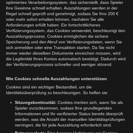
optimiertes Verarbeitungssystem, das sicherstellt, dass Spieler
ihre Gewinne schnell erhalten. Auszahlungen werden in der
Regel schnell geprüft und genehmigt, sodass Sie Ihre 200 €
oder mehr sofort erhalten können, nachdem Sie alle
Anforderungen erfüllt haben. Ein fortschrittlicheres
Verifizierungssystem, das Cookies verwendet, beschleunigt den
Auszahlungsprozess. Cookies ermöglichen die sichere
Speicherung und den Abruf von Verifizierungsdaten, wenn Sie
sich anmelden oder eine Transaktion starten. Da Sie nicht
immer wieder dieselben Dokumente einreichen müssen, wird
die Legitimität Ihres Kontos automatisch bestätigt. Dadurch wird
der Verifizierungsprozess schneller und weniger störend.
Wie Cookies schnelle Auszahlungen unterstützen
Cookies sind ein wichtiger Bestandteil, um die
Identitätsüberprüfung zu beschleunigen. So helfen sie:
Sitzungskontinuität:
Cookies merken sich, wann Sie als
Spieler zurückkommen, sodass Ihre grundlegenden
Informationen und Ihr verifizierter Status bereits überprüft
werden, was die Anzahl der manuellen Identitätsprüfungen
verringert, die für jede Auszahlung erforderlich sind.
Betrugsschutz:
Eine bessere Verfolgung von Cookies