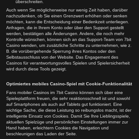
überschreiten.
Auch wenn Sie möglicherweise nur wenig Zeit haben, darüber
nachzudenken, ob Sie einen Grenzwert erhöhen oder senken
möchten, kann die Entscheidung einer Bedenkzeit unterliegen.
Anfragen, die in Ihrem Konto oder über den Support gestellt
werden, bestätigen alle Änderungen. Andere, die noch mehr
Kontrolle wünschen, können sich an das Support-Team von 7bit
Casino wenden, um zusätzliche Schritte zu unternehmen, wie z.
B. die vorübergehende Sperrung ihres Kontos oder den
Selbstausschluss von der Website. Das Engagement des
Casinos für verantwortungsvolles Spielen und Spielersicherheit
wird durch diese Tools gezeigt.
Optimiertes mobiles Casino-Spiel mit Cookie-Funktionalität
Fans mobiler Casinos im 7bit Casino können sich über eine
Spieleplattform freuen, die sehr reaktionsschnell ist und sowohl
auf Smartphones als auch auf Tablets gut funktioniert. Eine
wichtige Sache, die diese Leistung so reibungslos macht, ist der
intelligente Einsatz von Cookies. Damit Sie Ihre Lieblingsspiele,
aktuellen Spielzüge und persönlichen Einstellungen immer zur
Hand haben, erleichtern Cookies die Navigation und
beschleunigen das Laden der Seite.