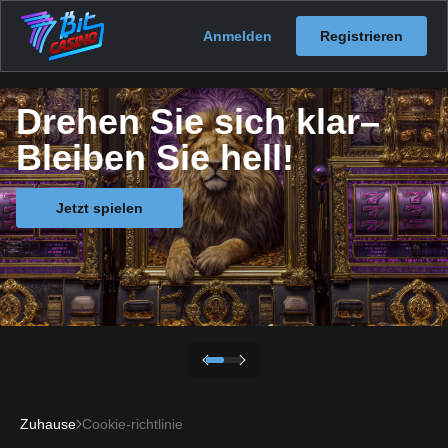
Anmelden
Registrieren
Drehen Sie sich klar–
Bleiben Sie hell!
Jetzt spielen
Zuhause
Cookie-richtlinie